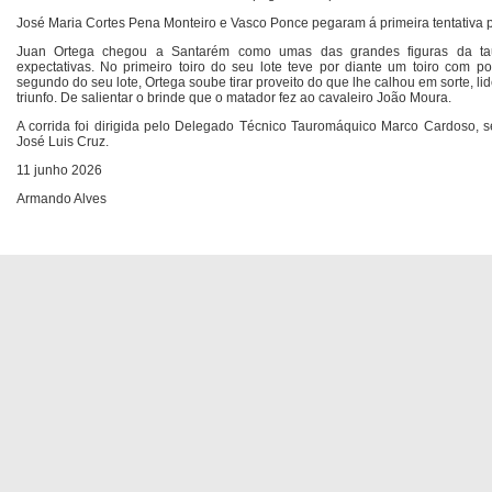
José Maria Cortes Pena Monteiro e Vasco Ponce pegaram á primeira tentativa
Juan Ortega chegou a Santarém como umas das grandes figuras da ta
expectativas. No primeiro toiro do seu lote teve por diante um toiro com pou
segundo do seu lote, Ortega soube tirar proveito do que lhe calhou em sorte, l
triunfo. De salientar o brinde que o matador fez ao cavaleiro João Moura.
A corrida foi dirigida pelo Delegado Técnico Tauromáquico Marco Cardoso, 
José Luis Cruz.
11 junho 2026
Armando Alves