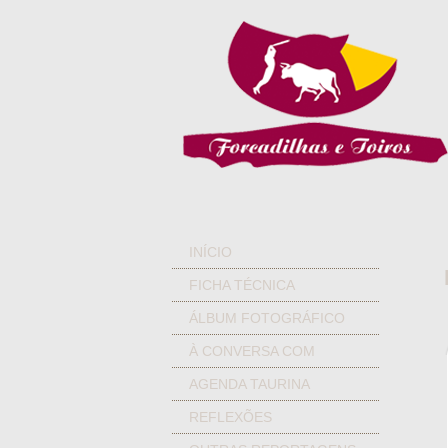
INÍCIO
FICHA TÉCNICA
ÁLBUM FOTOGRÁFICO
À CONVERSA COM
AGENDA TAURINA
REFLEXÕES