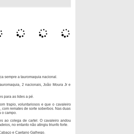
ca sempre a tauromaquia nacional.
tauromaquia, 2 nacionais, João Moura Jr e
es para as lides a pé.
com trapio, voluntariosos e que o cavaleiro
io, com remates de sorte soberbos. Nas duas
a o campo.
res ao colega de cartel. O cavaleiro andou
deios, no entanto não atingiu triunfo forte.
 Cabaço e Caetano Galhego.