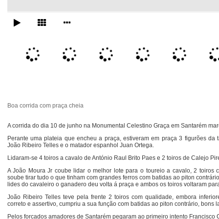
Boa corrida com praça cheia
A corrida do dia 10 de junho na Monumental Celestino Graça em Santarém mar
Perante uma plateia que encheu a praça, estiveram em praça 3 figurões da 
João Ribeiro Telles e o matador espanhol Juan Ortega.
Lidaram-se 4 toiros a cavalo de António Raul Brito Paes e 2 toiros de Calejo Pir
A João Moura Jr coube lidar o melhor lote para o toureio a cavalo, 2 toiros 
soube tirar tudo o que tinham com grandes ferros com batidas ao piton contrár
lides do cavaleiro o ganadero deu volta á praça e ambos os toiros voltaram par
João Ribeiro Telles teve pela frente 2 toiros com qualidade, embora inferio
correto e assertivo, cumpriu a sua função com batidas ao piton contrário, bons la
Pelos forcados amadores de Santarém pegaram ao primeiro intento Francisco