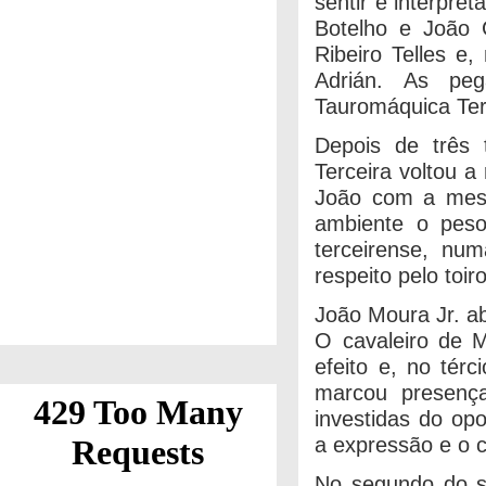
sentir e interpre
Botelho e João 
Ribeiro Telles e
Adrián. As pe
Tauromáquica Te
Depois de três 
Terceira voltou a
João com a mesm
ambiente o peso
terceirense, num
respeito pelo toi
João Moura Jr. ab
O cavaleiro de M
efeito e, no tér
marcou presença
investidas do op
a expressão e o c
No segundo do s