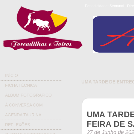
Periodicidade: Semanal - Dire
INÍCIO
UMA TARDE DE ENTREG
FICHA TÉCNICA
ÁLBUM FOTOGRÁFICO
À CONVERSA COM
UMA TARDE
AGENDA TAURINA
FEIRA DE 
REFLEXÕES
27 de Junho de 20