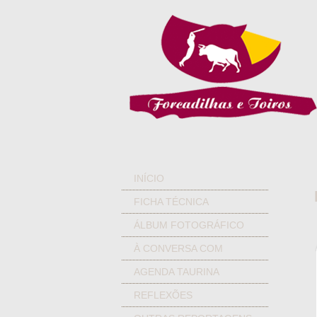
INÍCIO
FICHA TÉCNICA
ÁLBUM FOTOGRÁFICO
À CONVERSA COM
AGENDA TAURINA
REFLEXÕES