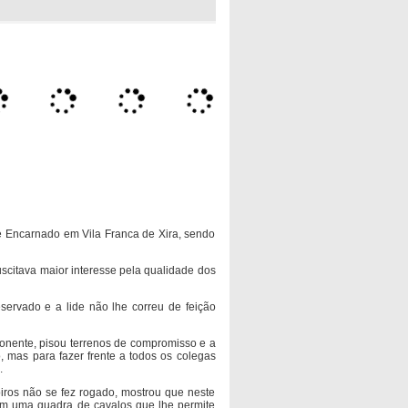
ete Encarnado em Vila Franca de Xira, sendo
uscitava maior interesse pela qualidade dos
eservado e a lide não lhe correu de feição
oponente, pisou terrenos de compromisso e a
 mas para fazer frente a todos os colegas
.
oiros não se fez rogado, mostrou que neste
om uma quadra de cavalos que lhe permite