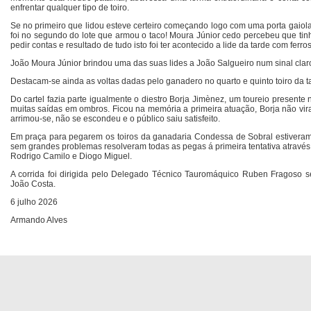
enfrentar qualquer tipo de toiro.
Se no primeiro que lidou esteve certeiro começando logo com uma porta gaiol
foi no segundo do lote que armou o taco! Moura Júnior cedo percebeu que tinha
pedir contas e resultado de tudo isto foi ter acontecido a lide da tarde com ferr
João Moura Júnior brindou uma das suas lides a João Salgueiro num sinal claro
Destacam-se ainda as voltas dadas pelo ganadero no quarto e quinto toiro da t
Do cartel fazia parte igualmente o diestro Borja Jimènez, um toureio present
muitas saídas em ombros. Ficou na memória a primeira atuação, Borja não vira 
arrimou-se, não se escondeu e o público saiu satisfeito.
Em praça para pegarem os toiros da ganadaria Condessa de Sobral estiveram
sem grandes problemas resolveram todas as pegas á primeira tentativa através 
Rodrigo Camilo e Diogo Miguel.
A corrida foi dirigida pelo Delegado Técnico Tauromáquico Ruben Fragoso s
João Costa.
6 julho 2026
Armando Alves