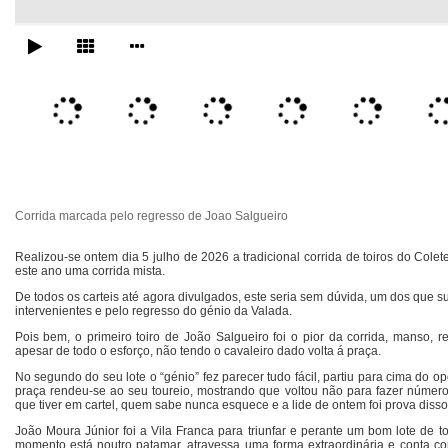
Corrida marcada pelo regresso de Joao Salgueiro
Realizou-se ontem dia 5 julho de 2026 a tradicional corrida de toiros do Col
este ano uma corrida mista.
De todos os carteis até agora divulgados, este seria sem dúvida, um dos que s
intervenientes e pelo regresso do génio da Valada.
Pois bem, o primeiro toiro de João Salgueiro foi o pior da corrida, manso, r
apesar de todo o esforço, não tendo o cavaleiro dado volta á praça.
No segundo do seu lote o “génio” fez parecer tudo fácil, partiu para cima do 
praça rendeu-se ao seu toureio, mostrando que voltou não para fazer número,
que tiver em cartel, quem sabe nunca esquece e a lide de ontem foi prova disso
João Moura Júnior foi a Vila Franca para triunfar e perante um bom lote de t
momento está noutro patamar, atravessa uma forma extraordinária e conta c