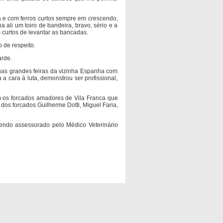
a e com ferros curtos sempre em crescendo,
 ali um toiro de bandeira, bravo, sério e a
os curtos de levantar as bancadas.
 de respeito.
arde.
e nas grandes feiras da vizinha Espanha com
a cara á luta, demonstrou ser profissional,
 os forcados amadores de Vila Franca que
dos forcados Guilherme Dotti, Miguel Faria,
endo assessorado pelo Médico Veterinário