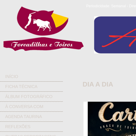
Periodicidade: Semanal - Dire
INÍCIO
DIA A DIA
FICHA TÉCNICA
ÁLBUM FOTOGRÁFICO
À CONVERSA COM
AGENDA TAURINA
REFLEXÕES