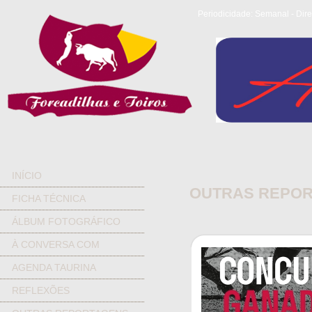
Periodicidade: Semanal - Dire
INÍCIO
OUTRAS REPO
FICHA TÉCNICA
ÁLBUM FOTOGRÁFICO
À CONVERSA COM
AGENDA TAURINA
REFLEXÕES