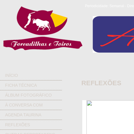
Periodicidade: Semanal - Dire
INÍCIO
REFLEXÕES
FICHA TÉCNICA
ÁLBUM FOTOGRÁFICO
À CONVERSA COM
AGENDA TAURINA
REFLEXÕES