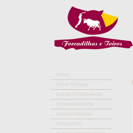
INÍCIO
FICHA TÉCNICA
ÁLBUM FOTOGRÁFICO
À CONVERSA COM
AGENDA TAURINA
REFLEXÕES